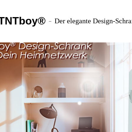
TNTboy®
Der elegante Design-Schr
–