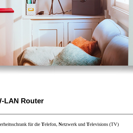
W-LAN Router
erheitsschrank für die
T
elefon,
N
etzwerk und
T
elevisions (TV)