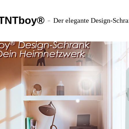
TNTboy®
Der elegante Design-Schr
–